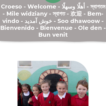
Croeso - Welcome - أهلًا وسهلًا - স্বাগতম
- Mile widziany - স্বাগত - 欢迎 - Bem-
vindo - خوش آمدید - Soo dhawoow -
Bienvenido - Bienvenue - Ole⁣⁣⁢⁣⁢ den -
Bun venit