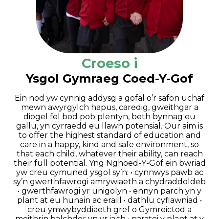
Croeso i
Ysgol Gymraeg Coed-Y-Gof
Ein nod yw cynnig addysg a gofal o’r safon uchaf
mewn awyrgylch hapus, caredig, gweithgar a
diogel fel bod pob plentyn, beth bynnag eu
gallu, yn cyrraedd eu llawn potensial. Our aim is
to offer the highest standard of education and
care in a happy, kind and safe environment, so
that each child, whatever their ability, can reach
their full potential. Yng Nghoed-Y-Gof ein bwriad
yw creu cymuned ysgol sy’n: • cynnwys pawb ac
sy’n gwerthfawrogi amrywiaeth a chydraddoldeb
• gwerthfawrogi yr unigolyn • ennyn parch yn y
plant at eu hunain ac eraill • dathlu cyflawniad •
creu ymwybyddiaeth gref o Gymreictod a
meithrin balchder yn yr iaith • paratoi y plant at y