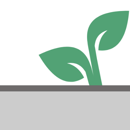
Accessibility Statement
•
Fersiwn gwelededd uchel