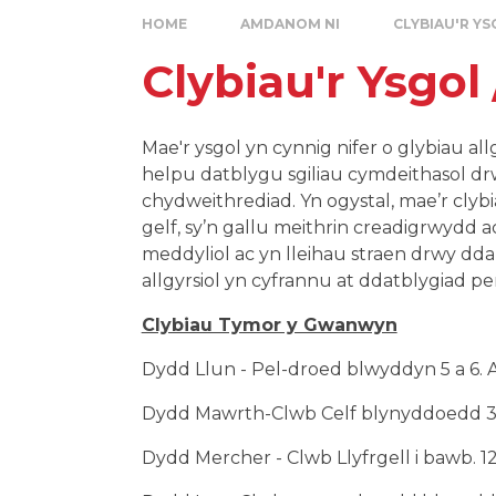
HOME
AMDANOM NI
CLYBIAU'R YS
Clybiau'r Ysgol
Mae'r ysgol yn cynnig nifer o glybiau allg
helpu datblygu sgiliau cymdeithasol drw
chydweithrediad. Yn ogystal, mae’r cly
gelf, sy’n gallu meithrin creadigrwydd
meddyliol ac yn lleihau straen drwy ddar
allgyrsiol yn cyfrannu at ddatblygiad 
Clybiau Tymor y Gwanwyn
Dydd Llun - Pel-droed blwyddyn 5 a 6. A
Dydd Mawrth-Clwb Celf blynyddoedd 3-6
Dydd Mercher - Clwb Llyfrgell i bawb. 1