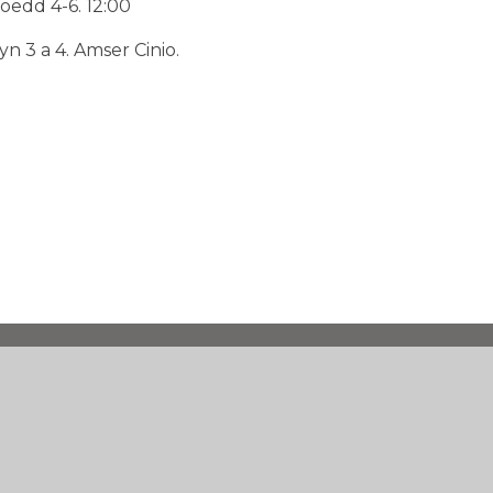
edd 4-6. 12:00
 3 a 4. Amser Cinio.
efan yr ysgol gan
Juniper Websites
•
Map safle
•
•
Polisi preifatrwydd
•
Gosodiadau cwcis