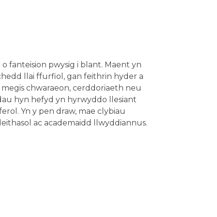
r o fanteision pwysig i blant. Maent yn
d llai ffurfiol, gan feithrin hyder a
d, megis chwaraeon, cerddoriaeth neu
dau hyn hefyd yn hyrwyddo llesiant
ferol. Yn y pen draw, mae clybiau
deithasol ac academaidd llwyddiannus.