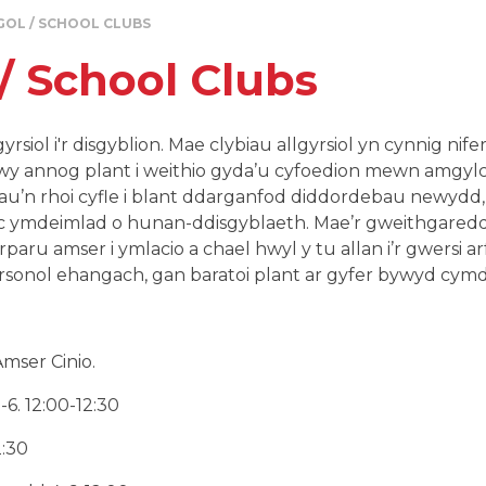
GOL / SCHOOL CLUBS
 / School Clubs
yrsiol i'r disgyblion. Mae clybiau allgyrsiol yn cynnig nife
y annog plant i weithio gyda’u cyfoedion mewn amgylched
biau’n rhoi cyfle i blant ddarganfod diddordebau newyd
 ac ymdeimlad o hunan-ddisgyblaeth. Mae’r gweithgared
paru amser i ymlacio a chael hwyl y tu allan i’r gwersi ar
personol ehangach, gan baratoi plant ar gyfer bywyd cym
mser Cinio.
. 12:00-12:30
2:30