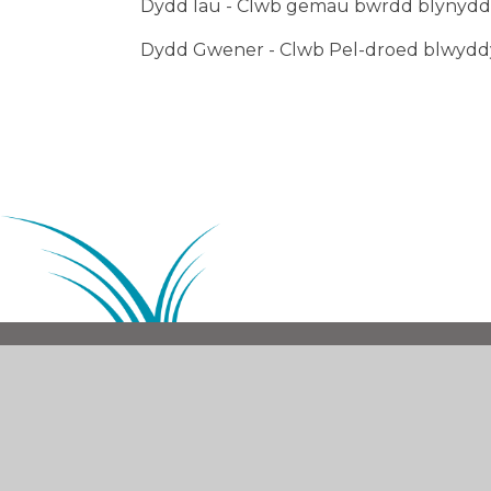
Dydd Iau - Clwb gemau bwrdd blynyddo
Dydd Gwener - Clwb Pel-droed blwyddyn
© 2026 Ysgol Gymraeg Coed y Gof
•
Cynlluniwyd Gw
Cookie Policy