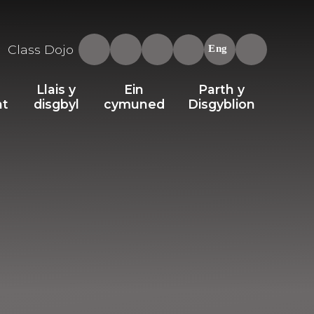
Class Dojo
Eng
Llais y
Ein
Parth y
nt
disgbyl
cymuned
Disgyblion