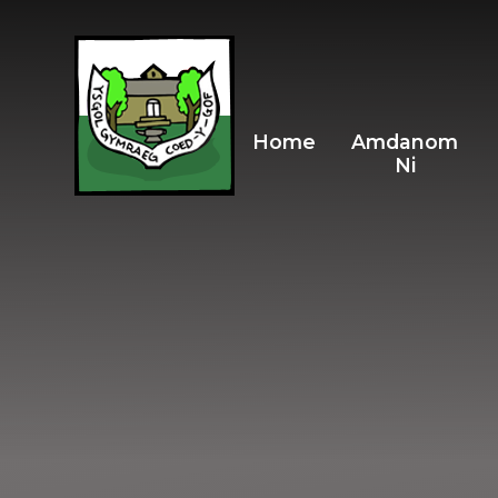
Skip to content ↓
Home
Amdanom
Ni