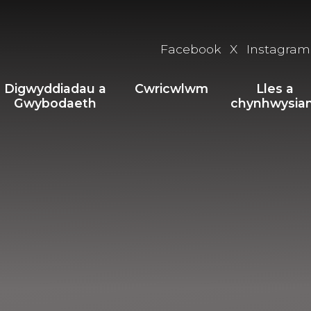
Facebook
X
Instagram
Digwyddiadau a
Cwricwlwm
Lles a
Gwybodaeth
chynhwysia