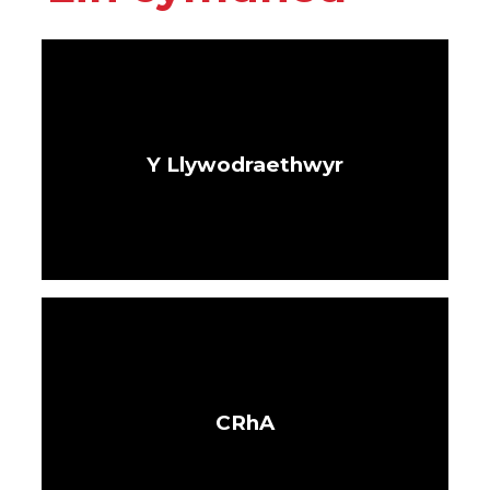
Y Llywodraethwyr
CRhA