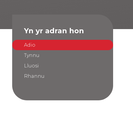
Yn yr adran hon
Adio
Tynnu
Lluosi
Rhannu