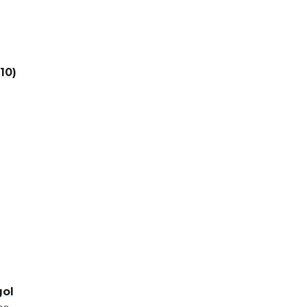
10)
gol