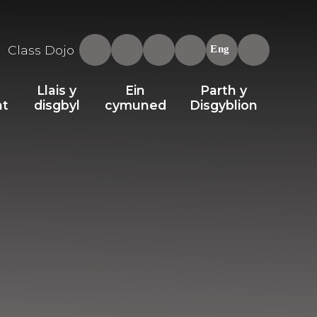
Class Dojo
Eng
Llais y
Ein
Parth y
nt
disgbyl
cymuned
Disgyblion