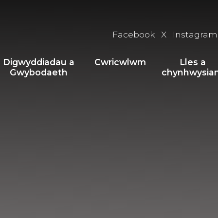
Facebook
X
Instagram
Digwyddiadau a
Cwricwlwm
Lles a
Gwybodaeth
chynhwysia