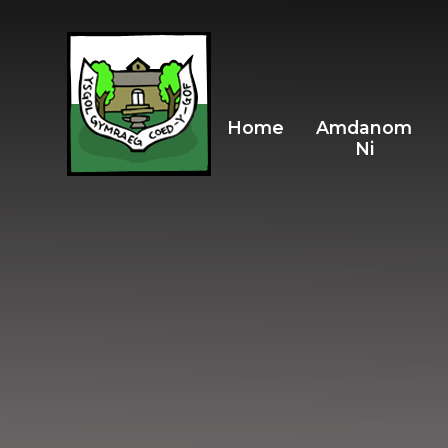
Skip to content ↓
Home
Amdanom
Ni