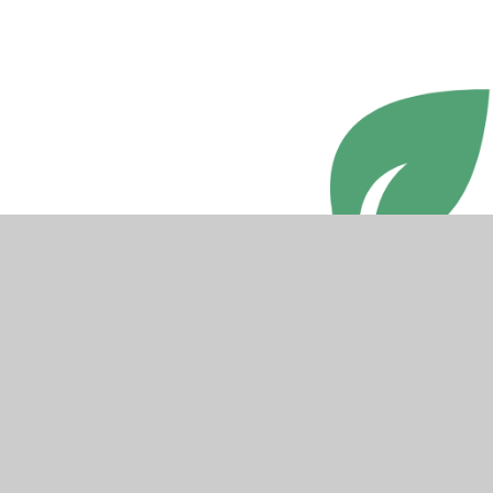
Accessibility Statement
•
Fersiwn gwelededd uchel