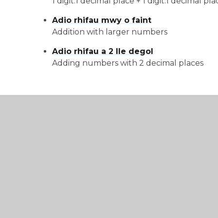
1 digit.1 decimal place + 1 digit.1 decimal pla
Adio rhifau mwy o faint
Addition with larger numbers
Adio rhifau a 2 lle degol
Adding numbers with 2 decimal places
© 2026 Ysgol Gymraeg Coed y Gof
•
Cynlluniwyd Gw