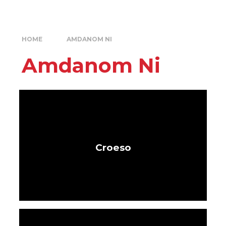
HOME
AMDANOM NI
Amdanom Ni
Croeso