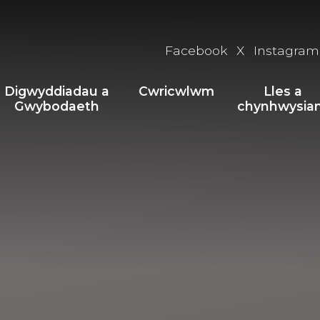
Facebook
X
Instagram
Digwyddiadau a
Cwricwlwm
Lles a
Gwybodaeth
chynhwysia