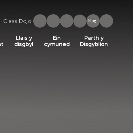
Class Dojo
Eng
Llais y
Ein
Parth y
nt
disgbyl
cymuned
Disgyblion