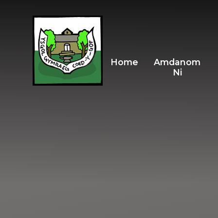
Skip to content ↓
Home
Amdanom
Ni