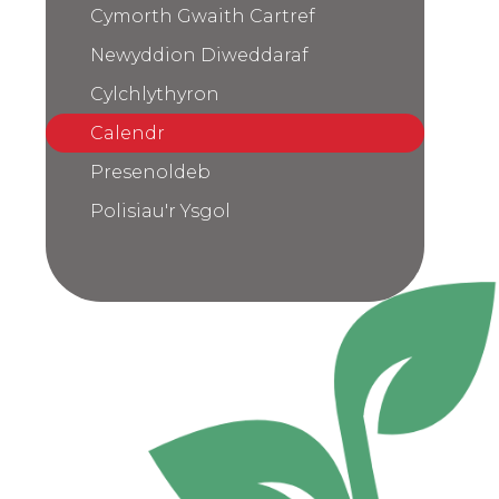
Cymorth Gwaith Cartref
Newyddion Diweddaraf
Cylchlythyron
Calendr
Presenoldeb
Polisiau'r Ysgol