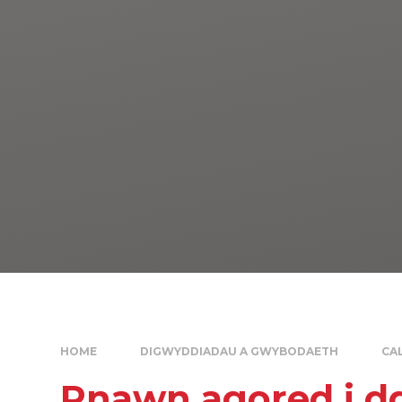
HOME
DIGWYDDIADAU A GWYBODAETH
CA
Pnawn agored i d