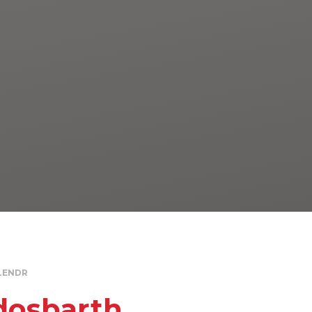
LENDR
dosbarth